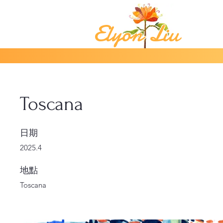
Elyon Liu
Toscana
日期
2025.4
地點
Toscana