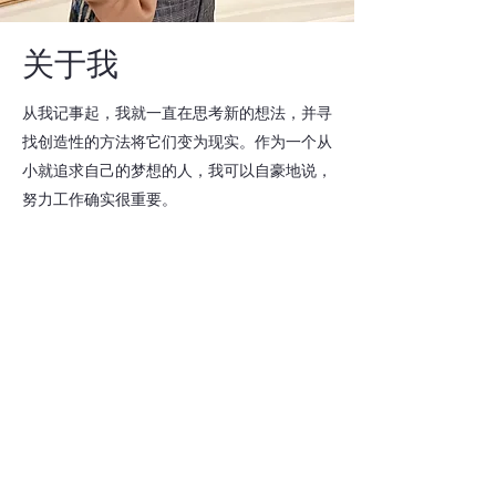
关于我
从我记事起，我就一直在思考新的想法，并寻
找创造性的方法将它们变为现实。作为一个从
小就追求自己的梦想的人，我可以自豪地说，
努力工作确实很重要。
我喜欢将我的职业视为一项重要的学习经历，
随着每个项目和协作的不断成长。凭借对功能
的执着和对前沿事物的好奇心，我保持我的工
作实用、相关和创新。查看我过去的项目，如
有任何问题，请随时与我联系。
©2023 刘晓逸 版权所有。